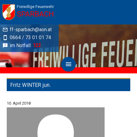
Freiwillige Feuerwehr
SPARBACH
ff-sparbach@aon.at
0664 / 73 01 01 74
im Notfall:
122
Fritz WINTER jun.
10. April 2018