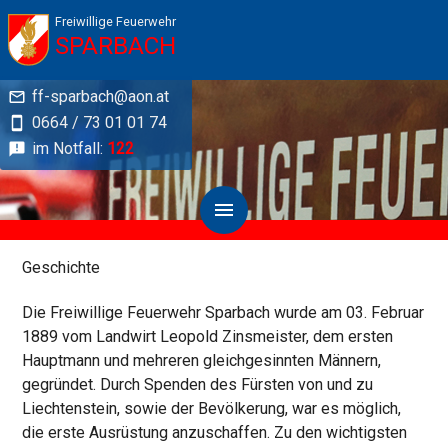
Freiwillige Feuerwehr
SPARBACH
ff-sparbach@aon.at
0664 / 73 01 01 74
im Notfall:
122
Geschichte
Geschichte
Die Freiwillige Feuerwehr Sparbach wurde am 03. Februar
1889 vom Landwirt Leopold Zinsmeister, dem ersten
Hauptmann und mehreren gleichgesinnten Männern,
gegründet. Durch Spenden des Fürsten von und zu
Liechtenstein, sowie der Bevölkerung, war es möglich,
die erste Ausrüstung anzuschaffen. Zu den wichtigsten