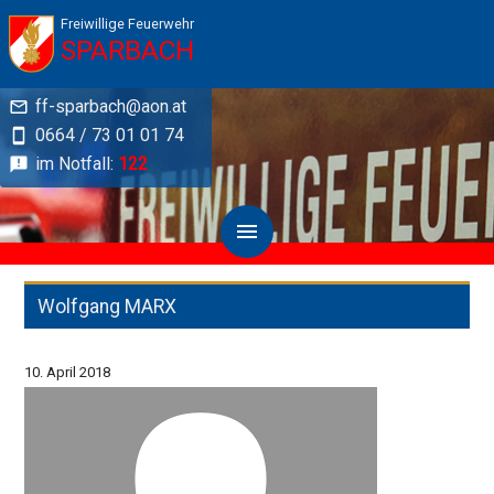
Freiwillige Feuerwehr
SPARBACH
ff-sparbach@aon.at
0664 / 73 01 01 74
im Notfall:
122
Wolfgang MARX
10. April 2018