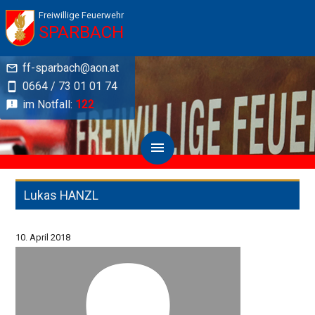
Freiwillige Feuerwehr
SPARBACH
ff-sparbach@aon.at
0664 / 73 01 01 74
im Notfall:
122
Lukas HANZL
10. April 2018