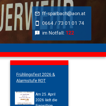
ff-sparbach@aon.at
0664 / 73 01 01 74
im Notfall:
122
Frühlingsfest 2026 &
Alarmstufe ROT
Am 25. April
2026 lädt die
Freiwillige