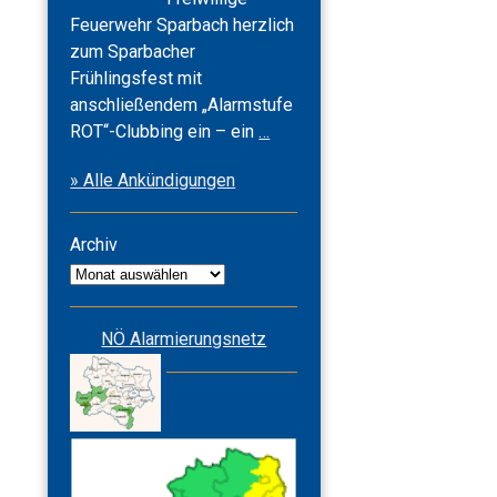
Feuerwehr Sparbach herzlich
zum Sparbacher
Frühlingsfest mit
anschließendem „Alarmstufe
Frühlingsfest
ROT“-Clubbing ein – ein
…
2026
» Alle Ankündigungen
&
Alarmstufe
ROT
Archiv
Archiv
NÖ Alarmierungsnetz