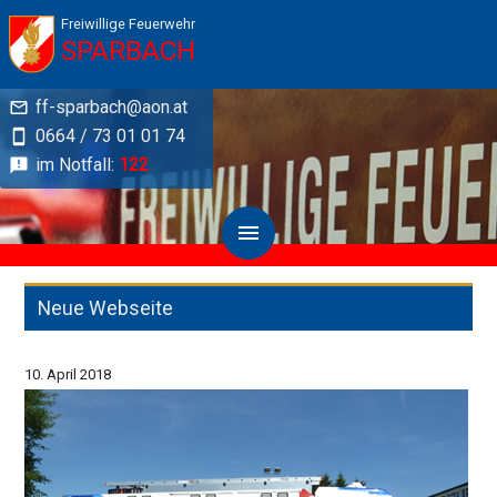
Freiwillige Feuerwehr
SPARBACH
ff-sparbach@aon.at
0664 / 73 01 01 74
im Notfall:
122
Neue Webseite
10. April 2018