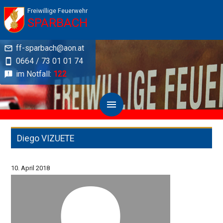
Freiwillige Feuerwehr
SPARBACH
ff-sparbach@aon.at
0664 / 73 01 01 74
im Notfall:
122
Diego VIZUETE
10. April 2018