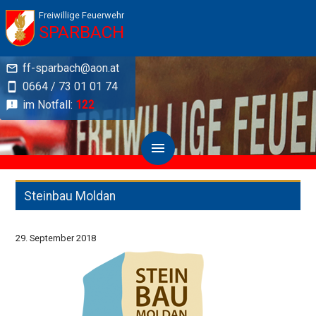
Freiwillige Feuerwehr
SPARBACH
ff-sparbach@aon.at
0664 / 73 01 01 74
im Notfall:
122
Steinbau Moldan
29. September 2018