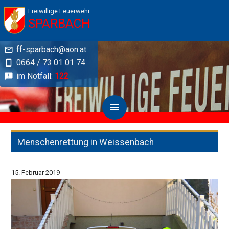
Freiwillige Feuerwehr
SPARBACH
ff-sparbach@aon.at
0664 / 73 01 01 74
im Notfall:
122
Menschenrettung in Weissenbach
15. Februar 2019