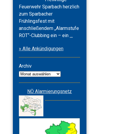
Feuerwehr Sparbach herzlich
zum Sparbacher
Frühlingsfest mit
anschließendem „Alarmstufe
Frühlingsfest
ROT“-Clubbing ein – ein
…
2026
» Alle Ankündigungen
&
Alarmstufe
ROT
Archiv
Archiv
NÖ Alarmierungsnetz