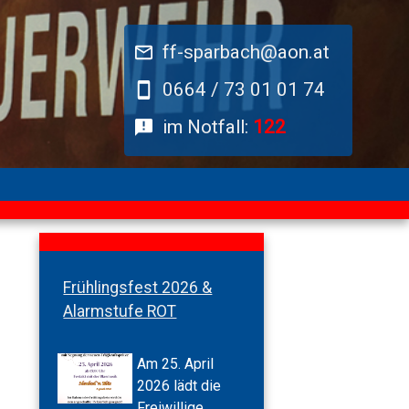
ff-sparbach@aon.at
0664 / 73 01 01 74
im Notfall:
122
Frühlingsfest 2026 &
Alarmstufe ROT
Am 25. April
2026 lädt die
Freiwillige