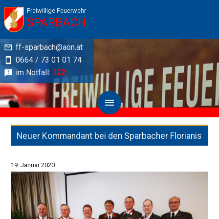
Freiwillige Feuerwehr
SPARBACH
ff-sparbach@aon.at
0664 / 73 01 01 74
im Notfall:
122
Neuer Kommandant bei den Sparbacher Florianis
19. Januar 2020