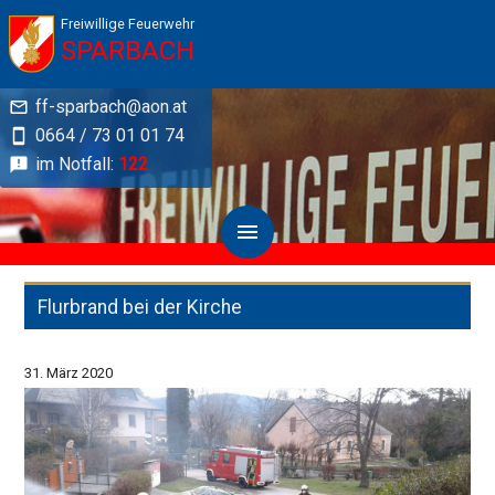
Freiwillige Feuerwehr
SPARBACH
ff-sparbach@aon.at
0664 / 73 01 01 74
im Notfall:
122
Flurbrand bei der Kirche
31. März 2020