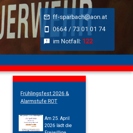
ff-sparbach@aon.at
0664 / 73 01 01 74
im Notfall:
122
Frühlingsfest 2026 &
Alarmstufe ROT
Am 25. April
2026 lädt die
Freiwillige