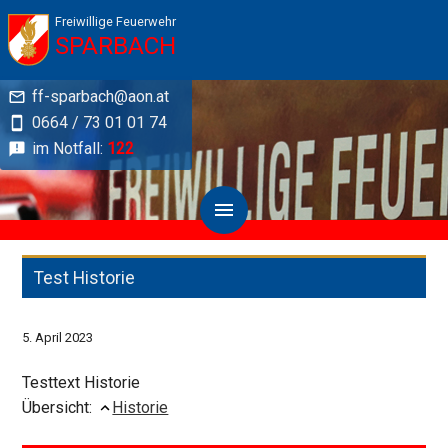
Freiwillige Feuerwehr
SPARBACH
ff-sparbach@aon.at
0664 / 73 01 01 74
im Notfall:
122
Test Historie
5. April 2023
Testtext Historie
Übersicht:
Historie