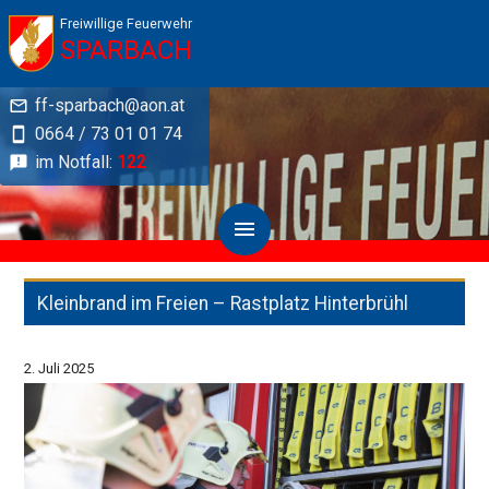
Freiwillige Feuerwehr
SPARBACH
ff-sparbach@aon.at
0664 / 73 01 01 74
im Notfall:
122
Kleinbrand im Freien – Rastplatz Hinterbrühl
2. Juli 2025