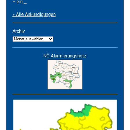
Frühlingsfest
– ein
…
2026
» Alle Ankündigungen
&
Alarmstufe
ROT
Archiv
Archiv
NÖ Alarmierungsnetz