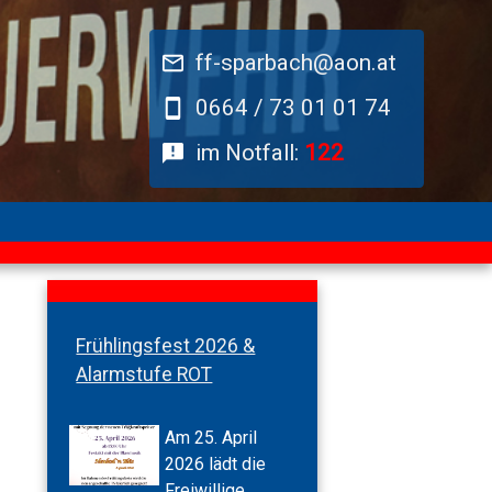
ff-sparbach@aon.at
0664 / 73 01 01 74
im Notfall:
122
Frühlingsfest 2026 &
Alarmstufe ROT
Am 25. April
2026 lädt die
Freiwillige