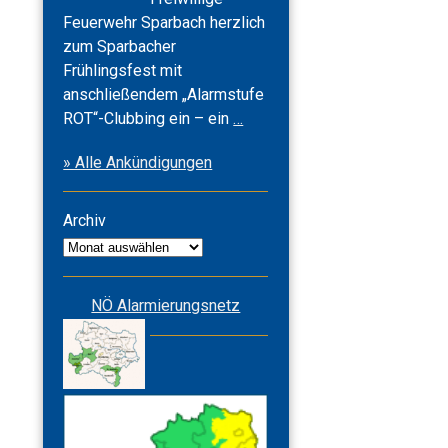
Feuerwehr Sparbach herzlich
zum Sparbacher
Frühlingsfest mit
anschließendem „Alarmstufe
Frühlingsfest
ROT“-Clubbing ein – ein
…
2026
» Alle Ankündigungen
&
Alarmstufe
ROT
Archiv
Archiv
NÖ Alarmierungsnetz