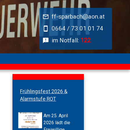
ff-sparbach@aon.at
0664 / 73 01 01 74
im Notfall:
122
Frühlingsfest 2026 &
Alarmstufe ROT
Am 25. April
2026 lädt die
Freiwillige