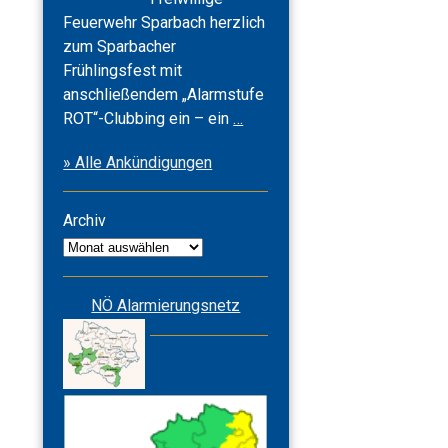
Feuerwehr Sparbach herzlich
zum Sparbacher
Frühlingsfest mit
anschließendem „Alarmstufe
Frühlingsfest
ROT“-Clubbing ein – ein
…
2026
» Alle Ankündigungen
&
Alarmstufe
ROT
Archiv
Archiv
NÖ Alarmierungsnetz