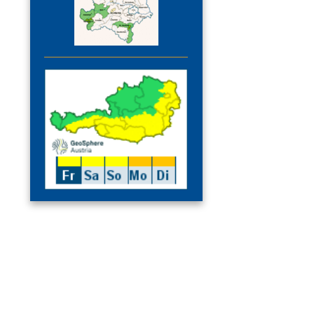
fest
fe