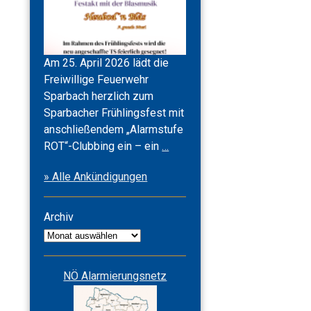
Am 25. April 2026 lädt die
Freiwillige Feuerwehr
Sparbach herzlich zum
Sparbacher Frühlingsfest mit
anschließendem „Alarmstufe
Frühlingsfest
ROT“-Clubbing ein – ein
…
2026
» Alle Ankündigungen
&
Alarmstufe
ROT
Archiv
Archiv
NÖ Alarmierungsnetz