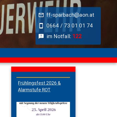
ff-sparbach@aon.at
0664 / 73 01 01 74
im Notfall:
122
Frühlingsfest 2026 &
Alarmstufe ROT