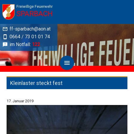
Freiwillige Feuerwehr
SPARBACH
ff-sparbach@aon.at
0664 / 73 01 01 74
im Notfall:
122
Kleinlaster steckt fest
17. Januar 2019