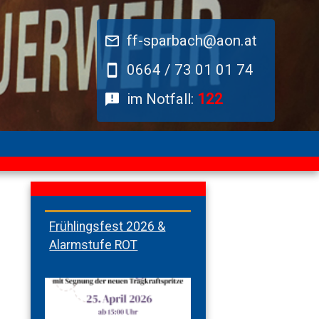
ff-sparbach@aon.at
0664 / 73 01 01 74
im Notfall:
122
Frühlingsfest 2026 &
Alarmstufe ROT