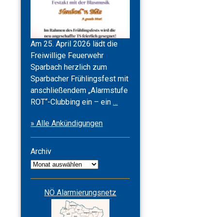
Am 25. April 2026 lädt die
Freiwillige Feuerwehr
Sparbach herzlich zum
Sparbacher Frühlingsfest mit
anschließendem „Alarmstufe
Frühlingsfest
ROT“-Clubbing ein – ein
…
2026
» Alle Ankündigungen
&
Alarmstufe
ROT
Archiv
Archiv
NÖ Alarmierungsnetz