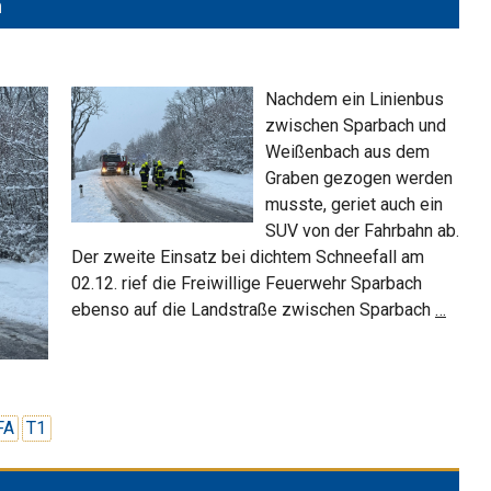
n
Nachdem ein Linienbus
zwischen Sparbach und
Weißenbach aus dem
Graben gezogen werden
musste, geriet auch ein
SUV von der Fahrbahn ab.
Der zweite Einsatz bei dichtem Schneefall am
02.12. rief die Freiwillige Feuerwehr Sparbach
PKW-
ebenso auf die Landstraße zwischen Sparbach
…
Bergu
auf
Schne
FA
T1