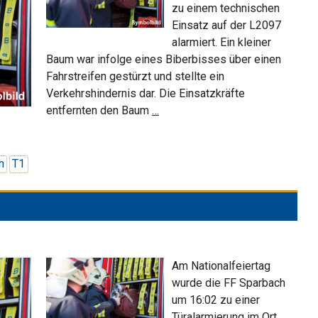
zu einem technischen
Einsatz auf der L2097
alarmiert. Ein kleiner
Baum war infolge eines Biberbisses über einen
Fahrstreifen gestürzt und stellte ein
Verkehrshindernis dar. Die Einsatzkräfte
Baum
entfernten den Baum
…
mit
Biberbiss
behindert
h
T1
Straßenverkehr
Am Nationalfeiertag
wurde die FF Sparbach
um 16:02 zu einer
Türalarmierung im Ort