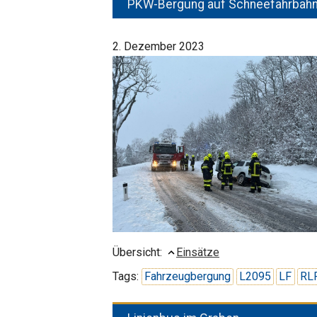
PKW-Bergung auf Schneefahrbah
2. Dezember 2023
Übersicht:
Einsätze
Tags:
Fahrzeugbergung
L2095
LF
RL