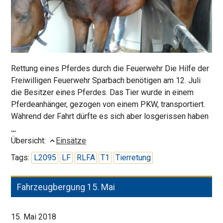
Rettung eines Pferdes durch die Feuerwehr Die Hilfe der
Freiwilligen Feuerwehr Sparbach benötigen am 12. Juli
die Besitzer eines Pferdes. Das Tier wurde in einem
Pferdeanhänger, gezogen von einem PKW, transportiert.
Während der Fahrt dürfte es sich aber losgerissen haben
Pferd
…
in
Übersicht:
Einsätze
Anhänger
Tags:
L2095
LF
RLFA
T1
Tierretung
eingeklemmt
Fahrzeugbergung 15. Mai
15. Mai 2018