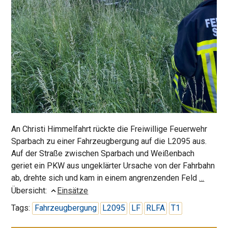
An Christi Himmelfahrt rückte die Freiwillige Feuerwehr
Sparbach zu einer Fahrzeugbergung auf die L2095 aus.
Auf der Straße zwischen Sparbach und Weißenbach
geriet ein PKW aus ungeklärter Ursache von der Fahrbahn
Bergu
ab, drehte sich und kam in einem angrenzenden Feld
…
eines
Übersicht:
Einsätze
PKW
Tags:
Fahrzeugbergung
L2095
LF
RLFA
T1
aus
dem