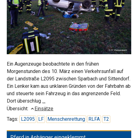
Ein Augenzeuge beobachtete in den frühen
Morgenstunden des 10. März einen Verkehrsunfall auf
der Landstraße L2095 zwischen Sparbach und Sittendorf.
Ein Lenker kam aus unklaren Gründen von der Fahrbahn ab
und steuerte sein Fahrzeug in das angrenzende Feld.
Schwerverletzter
Dort überschlug
…
nach
Übersicht:
Einsätze
Überschlag
Tags:
L2095
LF
Menschenrettung
RLFA
T2
Pferd in Anhänger eingeklemmt