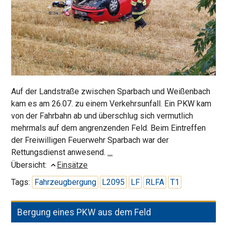
Auf der Landstraße zwischen Sparbach und Weißenbach
kam es am 26.07. zu einem Verkehrsunfall. Ein PKW kam
von der Fahrbahn ab und überschlug sich vermutlich
mehrmals auf dem angrenzenden Feld. Beim Eintreffen
der Freiwilligen Feuerwehr Sparbach war der
Überschlag
Rettungsdienst anwesend.
…
auf
Übersicht:
Einsätze
Landstraße
Tags:
Fahrzeugbergung
L2095
LF
RLFA
T1
fordert
Verletzte
Bergung eines PKW aus dem Feld