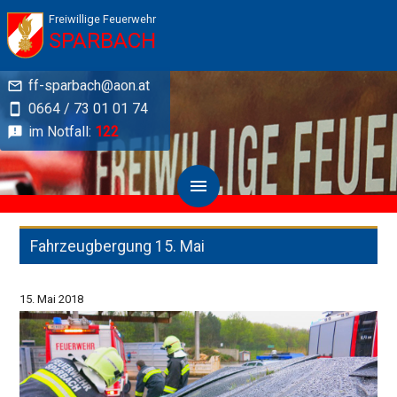
Freiwillige Feuerwehr
SPARBACH
ff-sparbach@aon.at
0664 / 73 01 01 74
im Notfall:
122
Fahrzeugbergung 15. Mai
15. Mai 2018