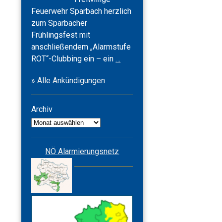
Feuerwehr Sparbach herzlich
zum Sparbacher
Frühlingsfest mit
anschließendem „Alarmstufe
Frühlingsfest
ROT“-Clubbing ein – ein
…
2026
» Alle Ankündigungen
&
Alarmstufe
ROT
Archiv
Archiv
NÖ Alarmierungsnetz