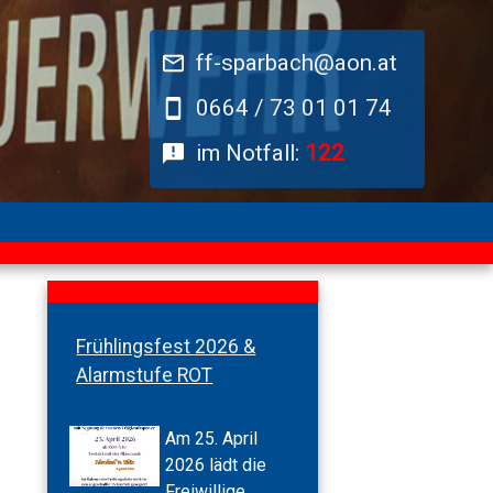
ff-sparbach@aon.at
0664 / 73 01 01 74
im Notfall:
122
Frühlingsfest 2026 &
Alarmstufe ROT
Am 25. April
2026 lädt die
Freiwillige