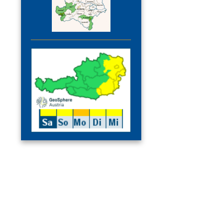
nstaltungs-
schau