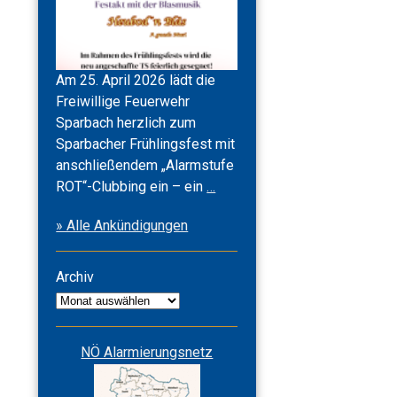
ungen
Am 25. April 2026 lädt die
Freiwillige Feuerwehr
Sparbach herzlich zum
Sparbacher Frühlingsfest mit
anschließendem „Alarmstufe
Frühlingsfest
ROT“-Clubbing ein – ein
…
2026
» Alle Ankündigungen
&
Alarmstufe
ROT
Archiv
Archiv
NÖ Alarmierungsnetz