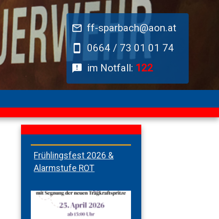
ff-sparbach@aon.at
0664 / 73 01 01 74
im Notfall:
122
Frühlingsfest 2026 &
Alarmstufe ROT