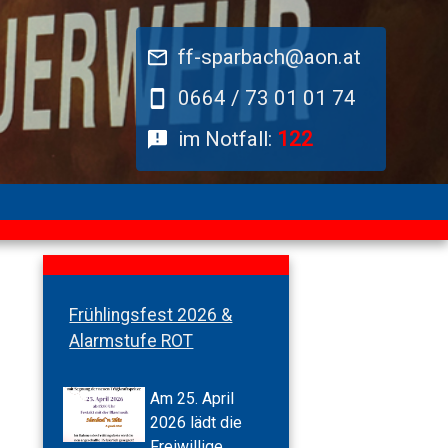
ff-sparbach@aon.at
0664 / 73 01 01 74
im Notfall:
122
Frühlingsfest 2026 &
Alarmstufe ROT
Am 25. April
2026 lädt die
Freiwillige