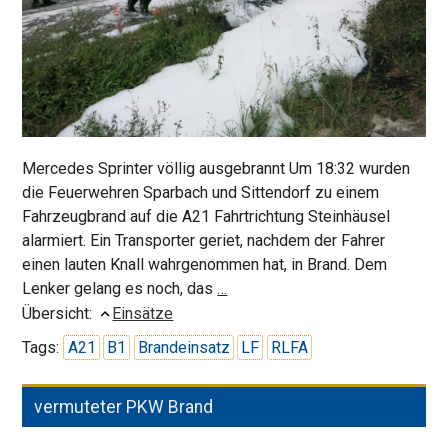
Mercedes Sprinter völlig ausgebrannt Um 18:32 wurden
die Feuerwehren Sparbach und Sittendorf zu einem
Fahrzeugbrand auf die A21 Fahrtrichtung Steinhäusel
alarmiert. Ein Transporter geriet, nachdem der Fahrer
einen lauten Knall wahrgenommen hat, in Brand. Dem
Transporter
Lenker gelang es noch, das
…
in
Übersicht:
Einsätze
Vollbrand
Tags:
A21
B1
Brandeinsatz
LF
RLFA
auf
der
vermuteter PKW Brand
Autobahn