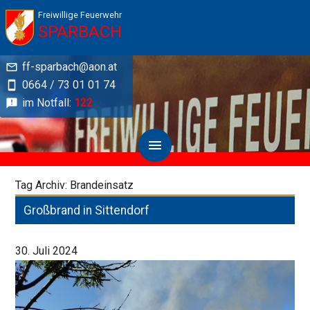
Freiwillige Feuerwehr
SPARBACH
ff-sparbach@aon.at
0664 / 73 01 01 74
im Notfall:
122
Tag Archiv: Brandeinsatz
Großbrand in Sittendorf
30. Juli 2024