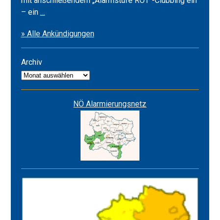
mit anschließendem „Alarmstufe ROT“-Clubbing ein
Frühlingsfest
– ein
…
2026
» Alle Ankündigungen
&
Alarmstufe
ROT
Archiv
Archiv
NÖ Alarmierungsnetz