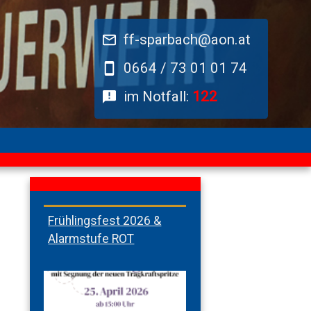
ff-sparbach@aon.at
0664 / 73 01 01 74
im Notfall:
122
Frühlingsfest 2026 &
Alarmstufe ROT