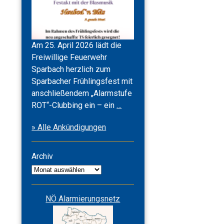
Am 25. April 2026 lädt die
Freiwillige Feuerwehr
Sparbach herzlich zum
Sparbacher Frühlingsfest mit
anschließendem „Alarmstufe
Frühlingsfest
ROT“-Clubbing ein – ein
…
2026
» Alle Ankündigungen
&
Alarmstufe
ROT
Archiv
Archiv
NÖ Alarmierungsnetz