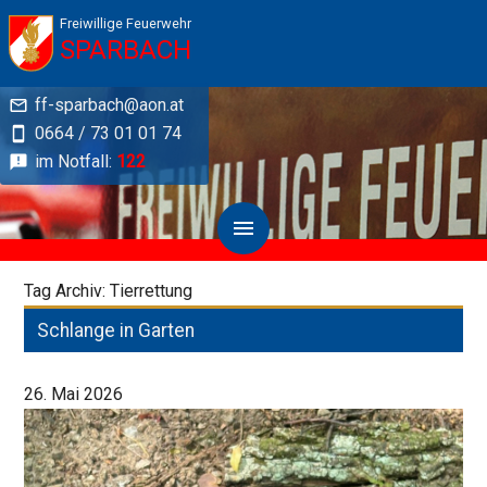
Freiwillige Feuerwehr
SPARBACH
ff-sparbach@aon.at
0664 / 73 01 01 74
im Notfall:
122
Tag Archiv: Tierrettung
Schlange in Garten
26. Mai 2026