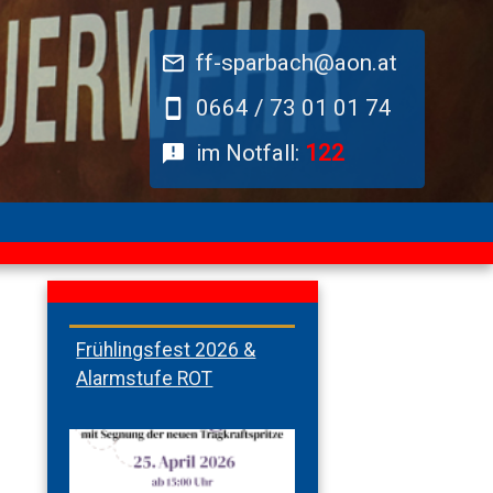
ff-sparbach@aon.at
0664 / 73 01 01 74
im Notfall:
122
Frühlingsfest 2026 &
Alarmstufe ROT