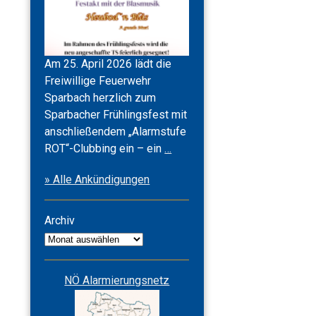
Am 25. April 2026 lädt die
Freiwillige Feuerwehr
Sparbach herzlich zum
Sparbacher Frühlingsfest mit
anschließendem „Alarmstufe
Frühlingsfest
ROT“-Clubbing ein – ein
…
2026
» Alle Ankündigungen
&
Alarmstufe
ROT
Archiv
Archiv
NÖ Alarmierungsnetz