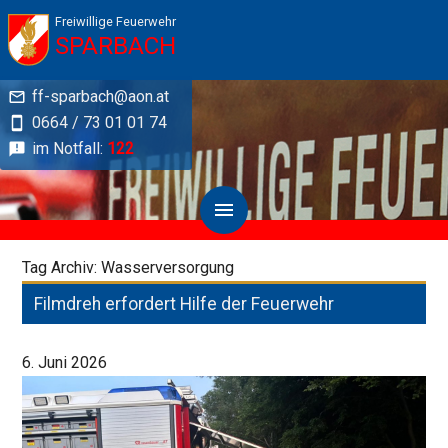
Freiwillige Feuerwehr
SPARBACH
ff-sparbach@aon.at
0664 / 73 01 01 74
im Notfall:
122
Tag Archiv: Wasserversorgung
Filmdreh erfordert Hilfe der Feuerwehr
6. Juni 2026