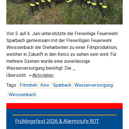
Von 5. auf 6. Juni unterstützte die Freiwillige Feuerwehr
Sparbach gemeinsam mit der Freiwilligen Feuerwehr
Weissenbach die Dreharbeiten zu einer Filmproduktion,
welcher in Zukunft in den Kinos zu sehen sein wird. Für
mehrere Szenen wurde eine zuverlässige
Filmdreh
Wasserversorgung benötigt. Die
…
erfordert
Übersicht:
Aktivitäten
Hilfe
Tags:
Filmdreh
Kino
Sparbach
Wasserversorgung
der
Weissenbach
Feuerwehr
Frühlingsfest 2026 & Alarmstufe ROT