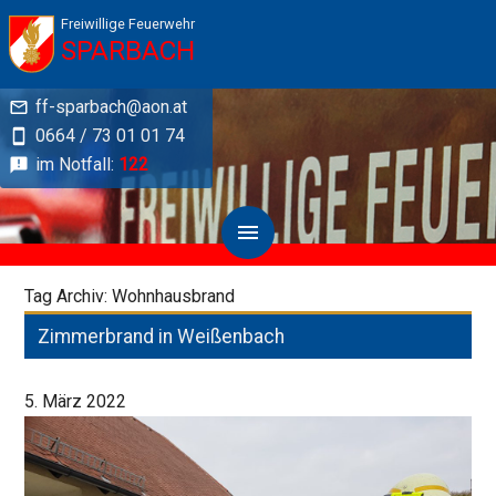
Freiwillige Feuerwehr
SPARBACH
ff-sparbach@aon.at
0664 / 73 01 01 74
im Notfall:
122
Tag Archiv: Wohnhausbrand
Zimmerbrand in Weißenbach
5. März 2022