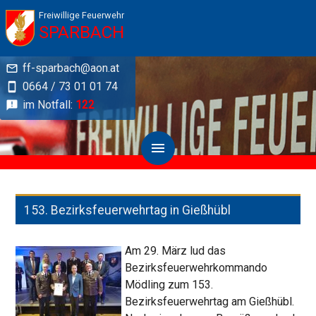
Freiwillige Feuerwehr
SPARBACH
ff-sparbach@aon.at
0664 / 73 01 01 74
im Notfall:
122
Aktivitäten
153. Bezirksfeuerwehrtag in Gießhübl
Am 29. März lud das
Bezirksfeuerwehrkommando
Mödling zum 153.
Bezirksfeuerwehrtag am Gießhübl.