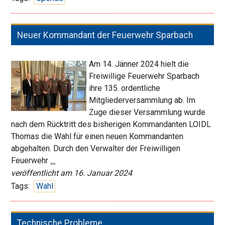
Probealarm
2024
Neuer Kommandant der Feuerwehr Sparbach
Am 14. Jänner 2024 hielt die
Freiwillige Feuerwehr Sparbach
ihre 135. ordentliche
Mitgliederversammlung ab. Im
Zuge dieser Versammlung wurde
nach dem Rücktritt des bisherigen Kommandanten LOIDL
Thomas die Wahl für einen neuen Kommandanten
abgehalten. Durch den Verwalter der Freiwilligen
Neuer
Feuerwehr
…
Kommandant
veröffentlicht am 16. Januar 2024
der
Tags:
Wahl
Feuerwehr
Sparbach
Technische Probleme