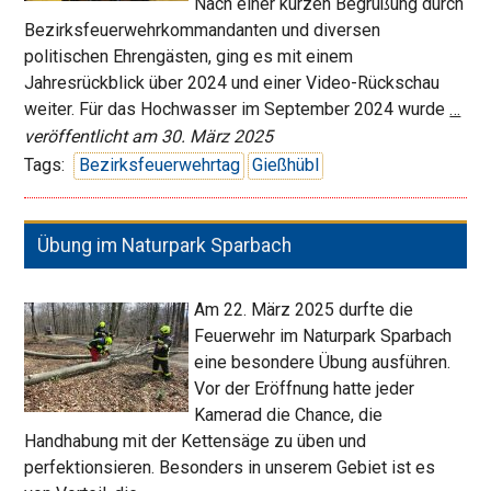
Nach einer kurzen Begrüßung durch
Bezirksfeuerwehrkommandanten und diversen
politischen Ehrengästen, ging es mit einem
Jahresrückblick über 2024 und einer Video-Rückschau
153
weiter. Für das Hochwasser im September 2024 wurde
…
Bez
veröffentlicht am 30. März 2025
in
Tags:
Bezirksfeuerwehrtag
Gießhübl
Gie
Übung im Naturpark Sparbach
Am 22. März 2025 durfte die
Feuerwehr im Naturpark Sparbach
eine besondere Übung ausführen.
Vor der Eröffnung hatte jeder
Kamerad die Chance, die
Handhabung mit der Kettensäge zu üben und
perfektionsieren. Besonders in unserem Gebiet ist es