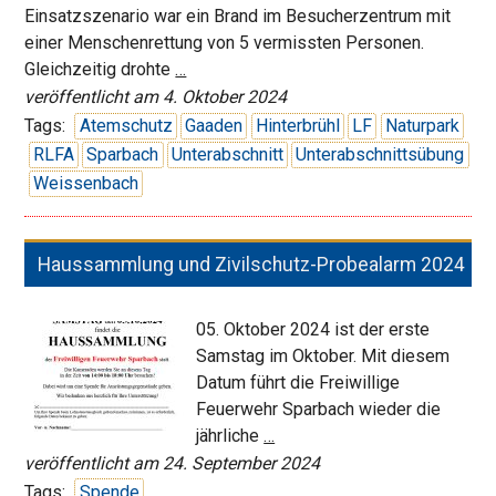
Einsatzszenario war ein Brand im Besucherzentrum mit
einer Menschenrettung von 5 vermissten Personen.
Unterabschnittsübung
Gleichzeitig drohte
…
in
veröffentlicht am 4. Oktober 2024
Sparbach
Tags:
Atemschutz
Gaaden
Hinterbrühl
LF
Naturpark
RLFA
Sparbach
Unterabschnitt
Unterabschnittsübung
Weissenbach
Haussammlung und Zivilschutz-Probealarm 2024
05. Oktober 2024 ist der erste
Samstag im Oktober. Mit diesem
Datum führt die Freiwillige
Feuerwehr Sparbach wieder die
Haussammlung
jährliche
…
und
veröffentlicht am 24. September 2024
Zivilschutz-
Tags:
Spende