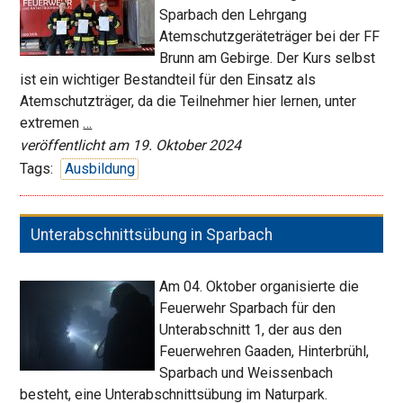
Sparbach den Lehrgang
Atemschutzgeräteträger bei der FF
Brunn am Gebirge. Der Kurs selbst
ist ein wichtiger Bestandteil für den Einsatz als
Atemschutzträger, da die Teilnehmer hier lernen, unter
Neue
extremen
…
Atemschutz-
veröffentlicht am 19. Oktober 2024
Träger
Tags:
Ausbildung
für
die
FF
Unterabschnittsübung in Sparbach
Sparbach
Am 04. Oktober organisierte die
Feuerwehr Sparbach für den
Unterabschnitt 1, der aus den
Feuerwehren Gaaden, Hinterbrühl,
Sparbach und Weissenbach
besteht, eine Unterabschnittsübung im Naturpark.