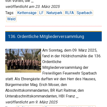
Übung
von Vorteil, die
…
im
veröffentlicht am 23. März 2025
Naturpark
Tags:
Kettensäge
LF
Naturpark
RLFA
Sparbach
Sparbach
Wald
136. Ordentliche Mitgliederversammlung
Am Sonntag, dem 09. März 2025,
fand in der Höldrichsmühle die 136.
Ordentliche
Mitgliederversammlung der
Freiwilligen Feuerwehr Sparbach
statt. Als Ehrengäste durften wir den Herr des Hauses,
Bürgermeister Mag. Erich Moser, den
Abschnittskommandanten, BR Kurt Raitmar, den
136.
Unterabschnittskommandanten, HBI Franz
…
Ordentliche
veröffentlicht am 9. März 2025