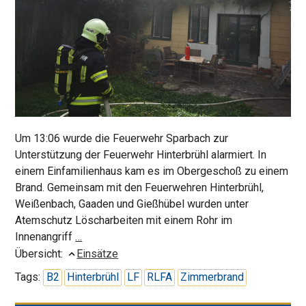
Um 13:06 wurde die Feuerwehr Sparbach zur
Unterstützung der Feuerwehr Hinterbrühl alarmiert. In
einem Einfamilienhaus kam es im Obergeschoß zu einem
Brand. Gemeinsam mit den Feuerwehren Hinterbrühl,
Weißenbach, Gaaden und Gießhübel wurden unter
Atemschutz Löscharbeiten mit einem Rohr im
Unterstützung
Innenangriff
…
der
Übersicht:
Einsätze
Feuerwehr
Tags:
B2
Hinterbrühl
LF
RLFA
Zimmerbrand
Hinterbrühl
bei