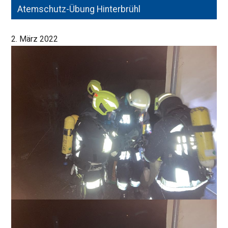
Atemschutz-Übung Hinterbrühl
Zimmerbrand
2. März 2022