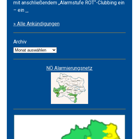
mit anschließendem „Alarmstufe ROT“-Clubbing ein
Frühlingsfest
– ein
…
2026
» Alle Ankündigungen
&
Alarmstufe
ROT
Archiv
Archiv
NÖ Alarmierungsnetz