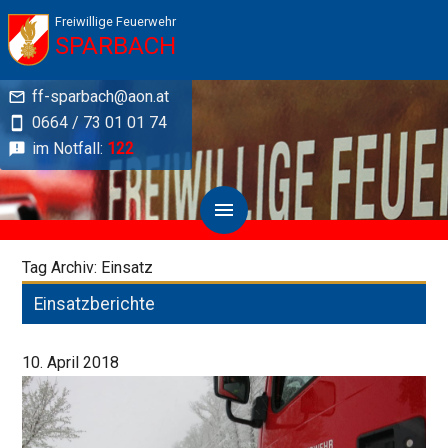
Freiwillige Feuerwehr
SPARBACH
ff-sparbach@aon.at
0664 / 73 01 01 74
im Notfall:
122
Tag Archiv: Einsatz
Einsatzberichte
10. April 2018