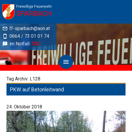
Freiwillige Feuerwehr
SPARBACH
ff-sparbach@aon.at
0664 / 73 01 01 74
im Notfall:
122
Tag Archiv: L128
PKW auf Betonleitwand
24. Oktober 2018