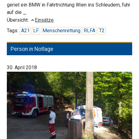
geriet ein BMW in Fahrtrichtung Wien ins Schleudern, fuhr
Vermutliche
auf die
…
Menschenrettung
Übersicht:
Einsätze
auf
Tags:
A21
LF
Menschenrettung
RLFA
T2
A21
Person in Notlage
30. April 2018