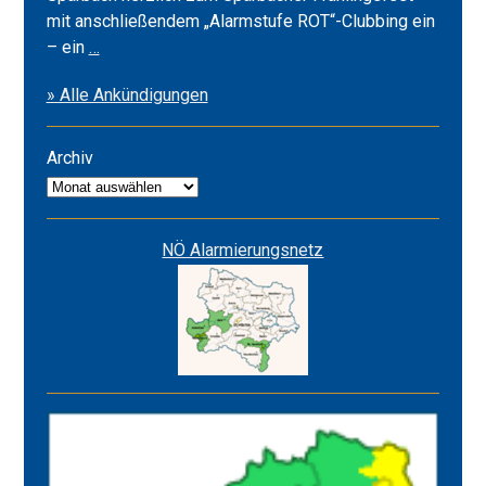
mit anschließendem „Alarmstufe ROT“-Clubbing ein
Frühlingsfest
– ein
…
2026
» Alle Ankündigungen
&
Alarmstufe
ROT
Archiv
Archiv
NÖ Alarmierungsnetz