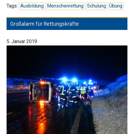
mit
Tags:
Ausbildung
Menschenrettung
Schulung
Übung
dem
Rettungsdienst
Großalarm für Rettungskräfte
5. Januar 2019