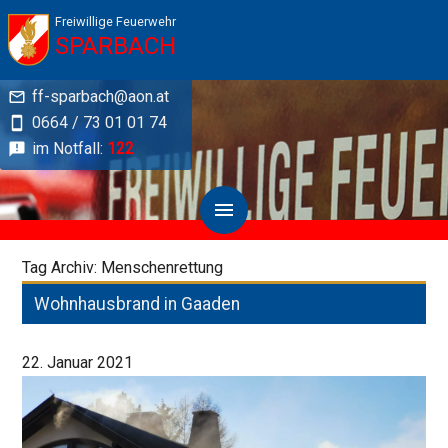
Freiwillige Feuerwehr
SPARBACH
ff-sparbach@aon.at
0664 / 73 01 01 74
im Notfall:
122
Tag Archiv: Menschenrettung
Wohnhausbrand in Gaaden
22. Januar 2021