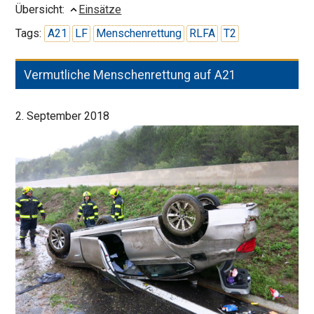
für
Übersicht:
Einsätze
Rettungskr
Tags:
A21
LF
Menschenrettung
RLFA
T2
Vermutliche Menschenrettung auf A21
2. September 2018